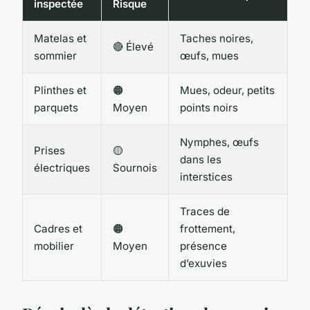
inspectée
Risque
Matelas et
Taches noires,
🔴 Élevé
sommier
œufs, mues
Plinthes et
🟠
Mues, odeur, petits
parquets
Moyen
points noirs
Nymphes, œufs
Prises
🟡
dans les
électriques
Sournois
interstices
Traces de
Cadres et
🟠
frottement,
mobilier
Moyen
présence
d’exuvies