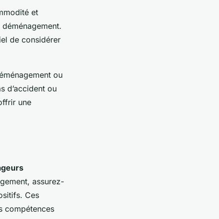
mmodité et
 du déménagement.
iel de considérer
de déménagement ou
as d’accident ou
ffrir une
geurs
agement, assurez-
sitifs. Ces
es compétences