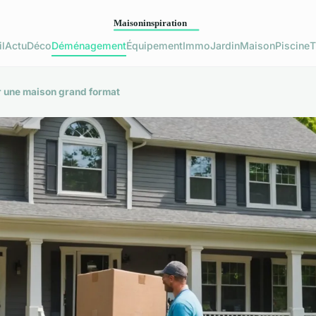
l
Actu
Déco
Déménagement
Équipement
Immo
Jardin
Maison
Piscine
T
 une maison grand format