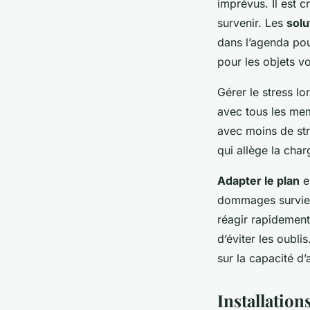
imprévus. Il est c
survenir. Les
sol
dans l’agenda pour
pour les objets v
Gérer le stress l
avec tous les mem
avec moins de st
qui allège la cha
Adapter le plan
e
dommages survienn
réagir rapidement.
d’éviter les oubl
sur la capacité d
Installation