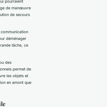
qui pourraient
marge de manœuvre
lution de secours
ne communication
 pour déménager
rande tâche, ce
 ou des
ionnels permet de
vre les objets et
tion en amont que
ile