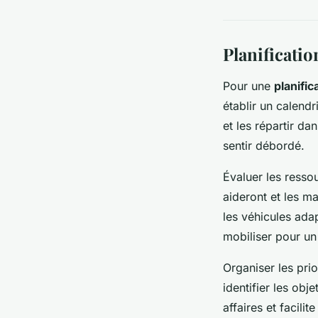
Planificati
Pour une
planifi
établir un calend
et les répartir d
sentir débordé.
Évaluer les resso
aideront et les m
les véhicules ada
mobiliser pour u
Organiser les pri
identifier les ob
affaires et facil