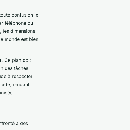
toute confusion le
par téléphone ou
s, les dimensions
 le monde est bien
t
. Ce plan doit
on des tâches
aide à respecter
luide, rendant
anisée.
nfronté à des