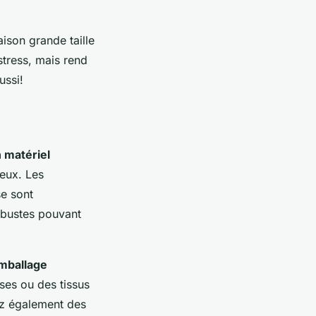
ison grande taille
stress, mais rend
ussi!
 matériel
neux. Les
se sont
robustes pouvant
mballage
ses ou des tissus
sez également des