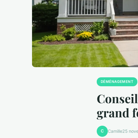
DÉMÉNAGEMENT
Consei
grand 
C
Camille
25 nov